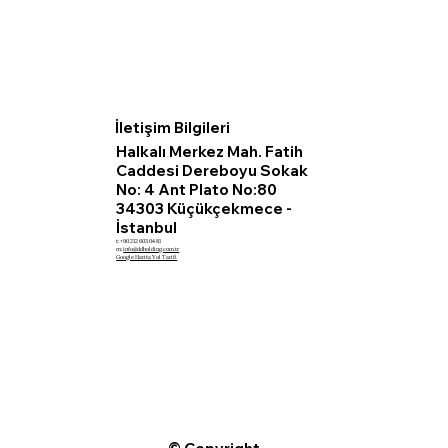
İletişim Bilgileri
Halkalı Merkez Mah. Fatih
Caddesi Dereboyu Sokak
No: 4 Ant Plato No:80
34303 Küçükçekmece -
İstanbul
t: +90 212 603 04 81
m:
info@ddholding.com.tr
Google Harita Yol Tarifi